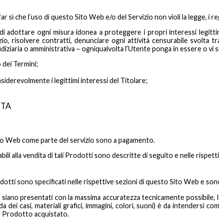
r sì che l’uso di questo Sito Web e/o del Servizio non violi la legge, i rego
to di adottare ogni misura idonea a proteggere i propri interessi legitti
o, risolvere contratti, denunciare ogni attività censurabile svolta t
udiziaria o amministrativa – ogniqualvolta l’Utente ponga in essere o vi 
 dei Termini;
iderevolmente i legittimi interessi del Titolare;
ITA
ito Web come parte del servizio sono a pagamento.
cabili alla vendita di tali Prodotti sono descritte di seguito e nelle rispe
rodotti sono specificati nelle rispettive sezioni di questo Sito Web e so
siano presentati con la massima accuratezza tecnicamente possibile,
da dei casi, materiali grafici, immagini, colori, suoni) è da intendersi 
el Prodotto acquistato.