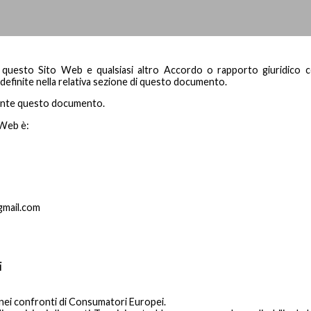
 di questo Sito Web e qualsiasi altro Accordo o rapporto giuridico co
 definite nella relativa sezione di questo documento.
mente questo documento.
 Web è:
@gmail.com
i
lo nei confronti di Consumatori Europei.