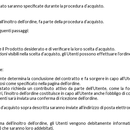
nato saranno specificate durante la procedura d’acquisto.
all’inoltro dell’ordine, fa parte della procedura d’acquisto.
guenti passaggi:
e il Prodotto desiderato e di verificare la loro scelta d’acquisto.
ni visibili nella scelta d’acquisto, gli Utenti possono effettuare l’ordin
e:
utente determina la conclusione del contratto e fa sorgere in capo all’U
così come specificato nella pagina dell’ordine.
stato richieda un contributo attivo da parte dell’Utente, come la for
ri, l’inoltro dell’ordine costituisce in capo all’Utente anche l’obbligo di
tenti sarà inviata una conferma di ricezione dell’ordine.
 d’acquisto sopra descritta saranno inviate all’indirizzo di posta elettron
a dell’inoltro dell’ordine, gli Utenti vengono debitamente informati
 che saranno loro addebitati.