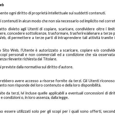
Web
ente ogni diritto di proprietà intellettuale sui suddetti contenuti.
i contenuti in alcun modo che non sia necessario od implicito nel corrett
tto divieto agli Utenti di copiare, scaricare, condividere oltre i limit
ere, concedere sottolicenze, trasformare, trasferire/alienare a terze pa
b, di permettere a terze parti di intraprendere tali attività tramite 
ito Web, l’Utente è autorizzato a scaricare, copiare e/o condivide
pi personali e non commerciali ed a condizione che sia osservata l’
anza rilevante richiesta dal Titolare.
 previste dalla normativa sul diritto d’autore.
rebbero avere accesso a risorse fornite da terzi. Gli Utenti riconosc
tanto non risponde del loro contenuto e della loro disponibilità.
nite da terzi, ivi incluse quelle applicabili a eventuali concessioni di d
 e condizioni o, in loro assenza, dalla legge.
essere utilizzati solo per gli scopi per i quali sono offerti, second