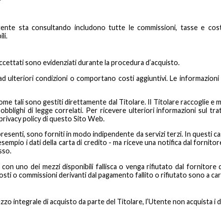
ente sta consultando includono tutte le commissioni, tasse e costi 
li.
 accettati sono evidenziati durante la procedura d’acquisto.
 ulteriori condizioni o comportano costi aggiuntivi. Le informazioni 
e tali sono gestiti direttamente dal Titolare. Il Titolare raccoglie e m
bblighi di legge correlati. Per ricevere ulteriori informazioni sul trat
a privacy policy di questo Sito Web.
resenti, sono forniti in modo indipendente da servizi terzi. In questi 
mpio i dati della carta di credito - ma riceve una notifica dal fornitor
sso.
con uno dei mezzi disponibili fallisca o venga rifiutato dal fornitore d
costi o commissioni derivanti dal pagamento fallito o rifiutato sono a car
zo integrale di acquisto da parte del Titolare, l’Utente non acquista i di