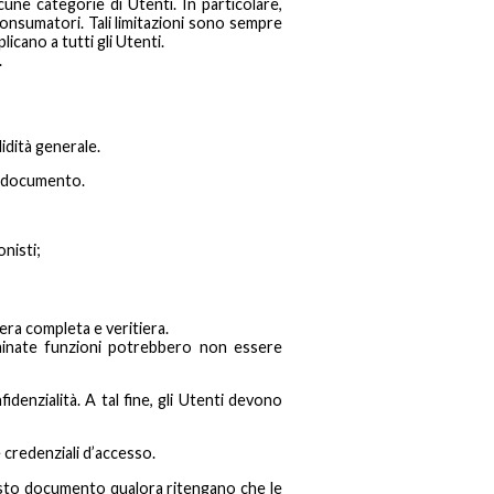
une categorie di Utenti. In particolare,
nsumatori. Tali limitazioni sono sempre
icano a tutti gli Utenti.
.
idità generale.
to documento.
onisti;
iera completa e veritiera.
erminate funzioni potrebbero non essere
denzialità. A tal fine, gli Utenti devono
 credenziali d’accesso.
uesto documento qualora ritengano che le