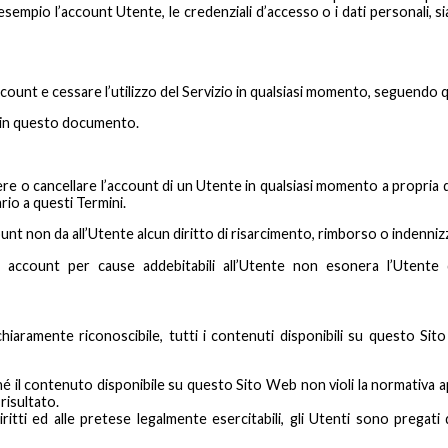
esempio l’account Utente, le credenziali d’accesso o i dati personali, si
account e cessare l’utilizzo del Servizio in qualsiasi momento, seguendo
i in questo documento.
endere o cancellare l’account di un Utente in qualsiasi momento a propria
io a questi Termini.
unt non da all’Utente alcun diritto di risarcimento, rimborso o indenniz
 account per cause addebitabili all’Utente non esonera l’Utente
iaramente riconoscibile, tutti i contenuti disponibili su questo Sit
é il contenuto disponibile su questo Sito Web non violi la normativa appl
risultato.
iritti ed alle pretese legalmente esercitabili, gli Utenti sono pregati di