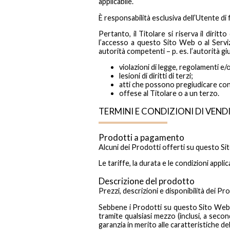
applicabile.
È responsabilità esclusiva dell’Utente di fa
Pertanto, il Titolare si riserva il dirit
l’accesso a questo Sito Web o al Servizi
autorità competenti – p. es. l’autorità gi
violazioni di legge, regolamenti e/o
lesioni di diritti di terzi;
atti che possono pregiudicare cons
offese al Titolare o a un terzo.
TERMINI E CONDIZIONI DI VEND
Prodotti a pagamento
Alcuni dei Prodotti offerti su questo S
Le tariffe, la durata e le condizioni appli
Descrizione del prodotto
Prezzi, descrizioni e disponibilità dei P
Sebbene i Prodotti su questo Sito Web 
tramite qualsiasi mezzo (inclusi, a secon
garanzia in merito alle caratteristiche d