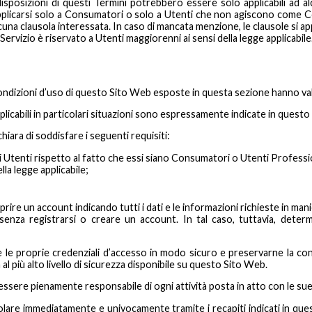
sposizioni di questi Termini potrebbero essere solo applicabili ad alc
pplicarsi solo a Consumatori o solo a Utenti che non agiscono come Co
na clausola interessata. In caso di mancata menzione, le clausole si appl
Servizio è riservato a Utenti maggiorenni ai sensi della legge applicabile
ondizioni d’uso di questo Sito Web esposte in questa sezione hanno val
pplicabili in particolari situazioni sono espressamente indicate in ques
iara di soddisfare i seguenti requisiti:
li Utenti rispetto al fatto che essi siano Consumatori o Utenti Professi
la legge applicabile;
rire un account indicando tutti i dati e le informazioni richieste in man
he senza registrarsi o creare un account. In tal caso, tuttavia, det
 le proprie credenziali d’accesso in modo sicuro e preservarne la confi
 più alto livello di sicurezza disponibile su questo Sito Web.
ssere pienamente responsabile di ogni attività posta in atto con le sue
itolare immediatamente e univocamente tramite i recapiti indicati in q