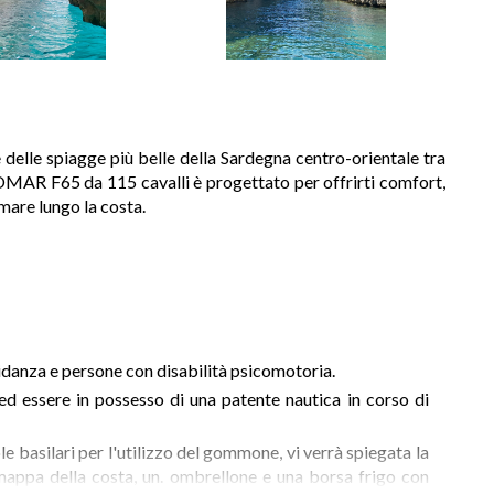
 delle spiagge più belle della Sardegna centro-orientale tra
MAR F65 da 115 cavalli è progettato per offrirti comfort,
mare lungo la costa.
vidanza e persone con disabilità psicomotoria.
d essere in possesso di una patente nautica in corso di
e basilari per l'utilizzo del gommone, vi verrà spiegata la
mappa della costa, un. ombrellone e una borsa frigo con