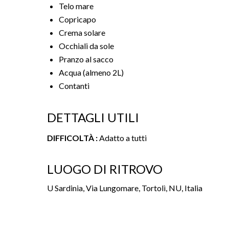
Telo mare
Copricapo
Crema solare
Occhiali da sole
Pranzo al sacco
Acqua (almeno 2L)
Contanti
DETTAGLI UTILI
DIFFICOLTÀ :
Adatto a tutti
LUOGO DI RITROVO
U Sardinia, Via Lungomare, Tortolì, NU, Italia