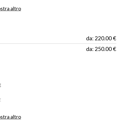
tra altro
o e può variare da 60 a 100 € circa in base all'itinerario
del mezzo, velocità mantenuta durante la navigazione e
ra i 60,00 e i 100,00€ circa. Al vostro rientro verrete
tuare il rifornimento e il pagamento sarà da effettuare
da: 220.00 €
da: 250.00 €
€
€
zza attrezzature e bagagli.
€
tra altro
este per legge.